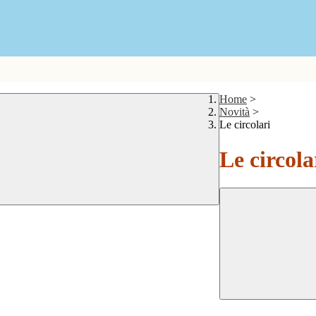
Home
>
Novità
>
Le circolari
Le circola