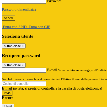
Password
Password dimenticata?
-
Entra con SPID
Entra con CIE
Seleziona utente
button close
×
Recupero password
button close
×
E-mail
Verrà inviato un messaggio all'indirizz
Non hai una e-mail associata al nome utente? Effettua il reset della password tram
E-mail inviata, si prega di controllare la casella di posta elettronica!
Errore
Chiudi