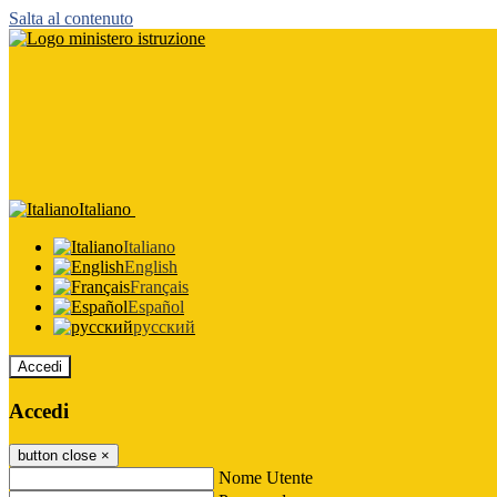
Salta al contenuto
Italiano
Italiano
English
Français
Español
русский
Accedi
Accedi
button close
×
Nome Utente