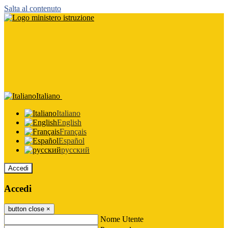
Salta al contenuto
Italiano
Italiano
English
Français
Español
русский
Accedi
Accedi
button close
×
Nome Utente