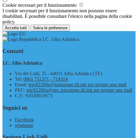
Cookie necessari per il funzionamento
I cookie necessari per il funzionamento non possono essere
disabilitati. È possibile consultare l'elenco nella pagina della cookie
policy.
Accetta tutti
Salva le preferenze
I.C. Alba Adriatica
Contatti
I.C. Alba Adriatica
Via dei Ludi, 35 - 64011 Alba Adriatica (TE)
Tel:
0861 711371 - 714314
Email:
teic82200q@istruzione.it
Link per inviare una mail
PEC:
teic82200q@pec.istruzione.it
Link per inviare una mail
C.F.: 91020010673
Seguici su
Facebook
whatsapp
Sezione Link Utili