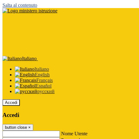
Salta al contenuto
Italiano
Italiano
English
Français
Español
русский
Accedi
Accedi
button close
×
Nome Utente