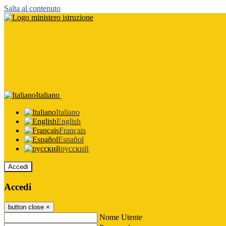
Salta al contenuto
Italiano
Italiano
English
Français
Español
русский
Accedi
Accedi
button close
×
Nome Utente