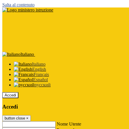
Salta al contenuto
Italiano
Italiano
English
Français
Español
русский
Accedi
Accedi
button close
×
Nome Utente