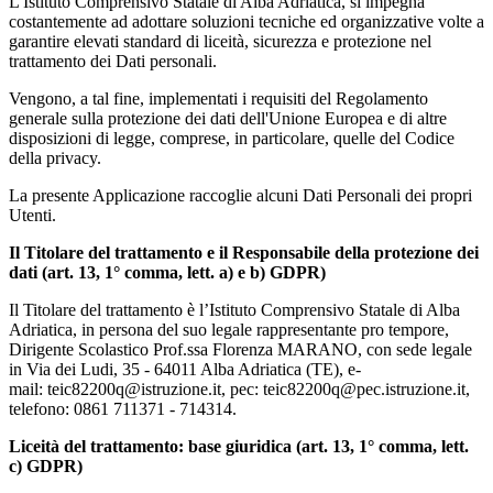
L'Istituto Comprensivo Statale di Alba Adriatica, si impegna
costantemente ad adottare soluzioni tecniche ed organizzative volte a
garantire elevati standard di liceità, sicurezza e protezione nel
trattamento dei Dati personali.
Vengono, a tal fine, implementati i requisiti del Regolamento
generale sulla protezione dei dati dell'Unione Europea e di altre
disposizioni di legge, comprese, in particolare, quelle del Codice
della privacy.
La presente Applicazione raccoglie alcuni Dati Personali dei propri
Utenti.
Il Titolare del trattamento e il Responsabile della protezione dei
dati (art. 13, 1° comma, lett. a) e b) GDPR)
Il Titolare del trattamento è l’Istituto Comprensivo Statale di Alba
Adriatica, in persona del suo legale rappresentante pro tempore,
Dirigente Scolastico Prof.ssa Florenza MARANO, con sede legale
in Via dei Ludi, 35 - 64011 Alba Adriatica (TE), e-
mail:
teic82200q@istruzione.it,
pec:
teic82200q@pec.istruzione.it,
telefono: 0861 711371 - 714314.
Liceità del trattamento: base giuridica (art. 13, 1° comma, lett.
c) GDPR)