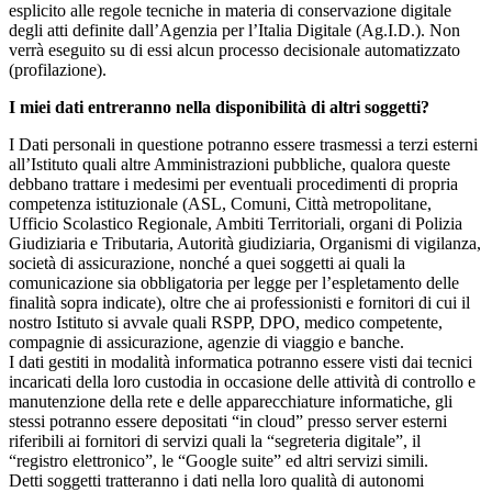
esplicito alle regole tecniche in materia di conservazione digitale
degli atti definite dall’Agenzia per l’Italia Digitale (Ag.I.D.). Non
verrà eseguito su di essi alcun processo decisionale automatizzato
(profilazione).
I miei dati entreranno nella disponibilità di altri soggetti?
I Dati personali in questione potranno essere trasmessi a terzi esterni
all’Istituto quali altre Amministrazioni pubbliche, qualora queste
debbano trattare i medesimi per eventuali procedimenti di propria
competenza istituzionale (ASL, Comuni, Città metropolitane,
Ufficio Scolastico Regionale, Ambiti Territoriali, organi di Polizia
Giudiziaria e Tributaria, Autorità giudiziaria, Organismi di vigilanza,
società di assicurazione, nonché a quei soggetti ai quali la
comunicazione sia obbligatoria per legge per l’espletamento delle
finalità sopra indicate), oltre che ai professionisti e fornitori di cui il
nostro Istituto si avvale quali RSPP, DPO, medico competente,
compagnie di assicurazione, agenzie di viaggio e banche.
I dati gestiti in modalità informatica potranno essere visti dai tecnici
incaricati della loro custodia in occasione delle attività di controllo e
manutenzione della rete e delle apparecchiature informatiche, gli
stessi potranno essere depositati “in cloud” presso server esterni
riferibili ai fornitori di servizi quali la “segreteria digitale”, il
“registro elettronico”, le “Google suite” ed altri servizi simili.
Detti soggetti tratteranno i dati nella loro qualità di autonomi