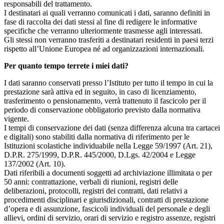
responsabili del trattamento.
I destinatari ai quali verranno comunicati i dati, saranno definiti in
fase di raccolta dei dati stessi al fine di redigere le informative
specifiche che verranno ulteriormente trasmesse agli interessati.
Gli stessi non verranno trasferiti a destinatari residenti in paesi terzi
rispetto all’Unione Europea né ad organizzazioni internazionali.
Per quanto tempo terrete i miei dati?
I dati saranno conservati presso l’Istituto per tutto il tempo in cui la
prestazione sarà attiva ed in seguito, in caso di licenziamento,
trasferimento o pensionamento, verrà trattenuto il fascicolo per il
periodo di conservazione obbligatorio previsto dalla normativa
vigente.
I tempi di conservazione dei dati (senza differenza alcuna tra cartacei
e digitali) sono stabiliti dalla normativa di riferimento per le
Istituzioni scolastiche individuabile nella Legge 59/1997 (Art. 21),
D.P.R. 275/1999, D.P.R. 445/2000, D.Lgs. 42/2004 e Legge
137/2002 (Art. 10).
Dati riferibili a documenti soggetti ad archiviazione illimitata o per
50 anni: contrattazione, verbali di riunioni, registri delle
deliberazioni, protocolli, registri dei contratti, dati relativi a
procedimenti disciplinari e giurisdizionali, contratti di prestazione
d’opera e di assunzione, fascicoli individuali del personale e degli
allievi, ordini di servizio, orari di servizio e registro assenze, registri