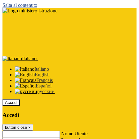
Salta al contenuto
Italiano
Italiano
English
Français
Español
русский
Accedi
Accedi
button close
×
Nome Utente