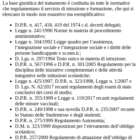
La base giuridica del trattamento è costituita da tutte le normative
che regolamentano il servizio di istruzione e formazione, che qui si
elencano in modo non esaustivo ma esemplificativo:
D.P.R. n. 417, 418, 419 del 1974 c.d. decreti delegati;
Legge n. 241/1990 Norme in materia di procedimento
amministrativo;
Legge n. 104/1992 Legge quadro per l’assistenza,
l’integrazione sociale e l’integrazione sociale e i diritti delle
persone handicappate e ss.mm.ii.;
D. Lgs. n. 297/1994 Testo unico in materia di istruzione;
D.P.R. n. 567/1996 e D.P.R. n. 301/2005 Regolamento per la
disciplina delle iniziative complementari e delle attività
integrative nelle istituzioni scolastiche;
Legge n. 425/1997, D.P.R. n. 323/1998, Legge n. 1/2007 e
D. Lgs. N. 62/2017 recanti regolamenti degli esami di stato
conclusivi dei corsi di studio;
D.P.R. n. 355/1999 e Legge n. 119/2017 recanti regolamenti
delle misure vaccinali;
D.P.R. n. 249/1998 e sua novella D.P.R. n. 235/2007 recante
lo Statuto delle Studentesse e degli studenti;
D.P.R. n. 275/1999 Regolamento Autonomia;
D.M. n. 323/1999 disposizioni per l’elevamento dell’obbligo
scolastico;
D.P.R. 257/2000 Regolamento di attuazione dell’obbligo di