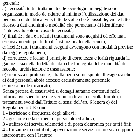
generali:
a) necessità: tutti i trattamenti e le tecnologie impiegate sono
organizzati in modo da ridurre al minimo l’utilizzazione dei dati
personali e identificativi e, tutte le volte che è possibile, viene fatto
ricorso a dati anonimi o modalità che permettano di identificare
l’interessato solo in caso di necessità;
b) finalità: i dati e i relativi trattamenti sono acquisiti ed effettuati
esclusivamente per le finalità istituzionali della scuola;
c) liceità; tutti i trattamenti eseguiti avvengono con modalità previste
da leggi e regolamenti;
d) correttezza e lealtà; il principio di correttezza e lealtà riguarda la
garanzia sia della fedeltà dei dati che l’integrità delle modalità di
raccolta, archiviazione e trasmissione;
e) sicurezza e protezione; i trattamenti sono ispirati all’esigenza che
ai dati personali abbia accesso esclusivamente personale
espressamente incaricato;
Senza pretesa di esaustività (i dettagli saranno contenuti nelle
informative specifiche che verranno di volta in volta fornite), i
trattamenti svolti dall’Istituto ai sensi dell’art. 6 lettera e) del
Regolamento UE sono:
1 - iscrizione e frequenza degli allievi;
2 - gestione della carriera di personale ed allievi;
3 - utilizzo dei servizi telematici e di posta elettronica per tutti i fini;
4 - fruizione di contributi, agevolazioni e servizi connessi ai rapporti
intercorrenti con l’Istituto;