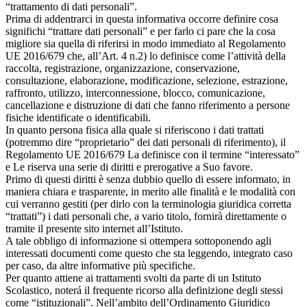
“trattamento di dati personali”.
Prima di addentrarci in questa informativa occorre definire cosa
significhi “trattare dati personali” e per farlo ci pare che la cosa
migliore sia quella di riferirsi in modo immediato al Regolamento
UE 2016/679 che, all’Art. 4 n.2) lo definisce come l’attività della
raccolta, registrazione, organizzazione, conservazione,
consultazione, elaborazione, modificazione, selezione, estrazione,
raffronto, utilizzo, interconnessione, blocco, comunicazione,
cancellazione e distruzione di dati che fanno riferimento a persone
fisiche identificate o identificabili.
In quanto persona fisica alla quale si riferiscono i dati trattati
(potremmo dire “proprietario” dei dati personali di riferimento), il
Regolamento UE 2016/679 La definisce con il termine “interessato”
e Le riserva una serie di diritti e prerogative a Suo favore.
Primo di questi diritti è senza dubbio quello di essere informato, in
maniera chiara e trasparente, in merito alle finalità e le modalità con
cui verranno gestiti (per dirlo con la terminologia giuridica corretta
“trattati”) i dati personali che, a vario titolo, fornirà direttamente o
tramite il presente sito internet all’Istituto.
A tale obbligo di informazione si ottempera sottoponendo agli
interessati documenti come questo che sta leggendo, integrato caso
per caso, da altre informative più specifiche.
Per quanto attiene ai trattamenti svolti da parte di un Istituto
Scolastico, noterá il frequente ricorso alla definizione degli stessi
come “istituzionali”. Nell’ambito dell’Ordinamento Giuridico