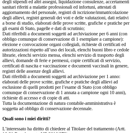
degli stipendi ed altri assegni, liquidazione consulenze, accertamenti
sanitari riferiti a malattie professionali ed infortuni, attestati di
aggiornamento del personale, registri di iscrizione/immatricolazione
degli allievi, registri generali dei voti e delle valutazioni, dati relativi
a borse di studio, elaborati delle prove scritte, grafiche e pratiche per
gli esami di Stato, pagelle e dati di scrutinio;
Dati riferibili a documenti soggetti ad archiviazione per 6 anni (con
obbligo comunque di conservazione di 1 esemplare a campione):
elezione e convocazione organi collegiali, richieste di certificati ed
autorizzazioni rispetto all’uso dei locali, elenchi buoni libro e cedole
librarie, elenchi servizio mensa, elenchi servizio di trasporto degli
allievi, domande di ferie e permessi, copie certificati di servizio,
certificati di nascita e vaccinazione e documenti vaccinali in genere,
registri delle assenze degli allievi.
Dati riferibili a documenti soggetti ad archiviazione per 1 anno:
elaborati delle prove scritte, grafiche e pratiche degli allievi ad
esclusione di quelli prodotti per l’esame di Stato (con obbligo
comunque di conservazione di 1 annata a campione ogni 10 anni),
richieste di accesso e di copie di atti.
Tutta la documentazione di natura contabile-amministrativa è
soggetta ad obbligo di conservazione decennale.
Quali sono i miei diritti?
L’interessato ha diritto di chiedere al Titolare del trattamento (Artt.