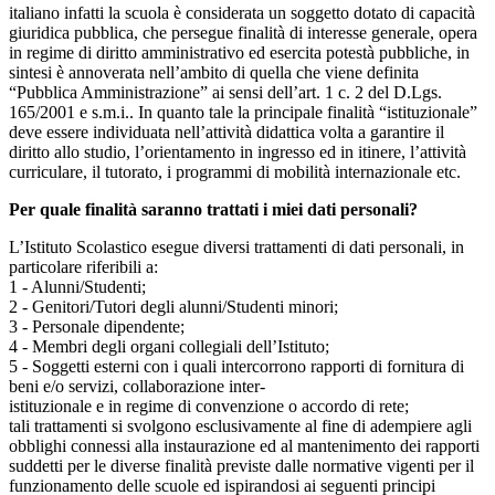
italiano infatti la scuola è considerata un soggetto dotato di capacità
giuridica pubblica, che persegue finalità di interesse generale, opera
in regime di diritto amministrativo ed esercita potestà pubbliche, in
sintesi è annoverata nell’ambito di quella che viene definita
“Pubblica Amministrazione” ai sensi dell’art. 1 c. 2 del D.Lgs.
165/2001 e s.m.i.. In quanto tale la principale finalità “istituzionale”
deve essere individuata nell’attività didattica volta a garantire il
diritto allo studio, l’orientamento in ingresso ed in itinere, l’attività
curriculare, il tutorato, i programmi di mobilità internazionale etc.
Per quale finalità saranno trattati i miei dati personali?
L’Istituto Scolastico esegue diversi trattamenti di dati personali, in
particolare riferibili a:
1 - Alunni/Studenti;
2 - Genitori/Tutori degli alunni/Studenti minori;
3 - Personale dipendente;
4 - Membri degli organi collegiali dell’Istituto;
5 - Soggetti esterni con i quali intercorrono rapporti di fornitura di
beni e/o servizi, collaborazione inter-
istituzionale e in regime di convenzione o accordo di rete;
tali trattamenti si svolgono esclusivamente al fine di adempiere agli
obblighi connessi alla instaurazione ed al mantenimento dei rapporti
suddetti per le diverse finalità previste dalle normative vigenti per il
funzionamento delle scuole ed ispirandosi ai seguenti principi