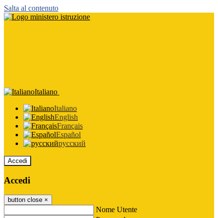
Salta al contenuto
Italiano
Italiano
English
Français
Español
русский
Accedi
Accedi
button close
×
Nome Utente