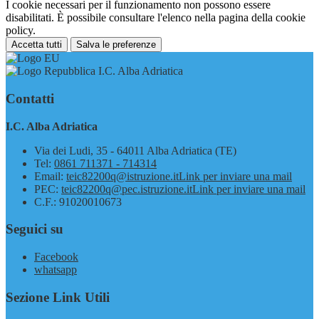
I cookie necessari per il funzionamento non possono essere
disabilitati. È possibile consultare l'elenco nella pagina della cookie
policy.
Accetta tutti
Salva le preferenze
I.C. Alba Adriatica
Contatti
I.C. Alba Adriatica
Via dei Ludi, 35 - 64011 Alba Adriatica (TE)
Tel:
0861 711371 - 714314
Email:
teic82200q@istruzione.it
Link per inviare una mail
PEC:
teic82200q@pec.istruzione.it
Link per inviare una mail
C.F.: 91020010673
Seguici su
Facebook
whatsapp
Sezione Link Utili