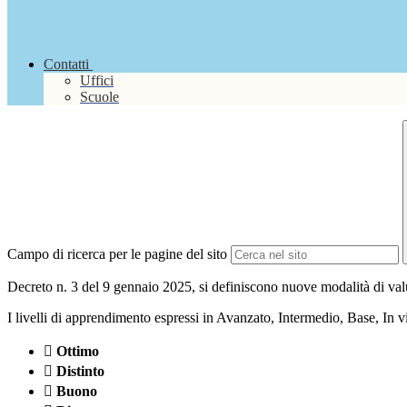
Contatti
Uffici
Scuole
Campo di ricerca per le pagine del sito
Decreto n. 3 del 9 gennaio 2025, si definiscono nuove modalità di valu
I livelli di apprendimento espressi in Avanzato, Intermedio, Base, In via

Ottimo

Distinto

Buono