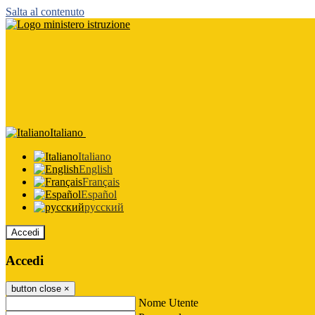
Salta al contenuto
Italiano
Italiano
English
Français
Español
русский
Accedi
Accedi
button close
×
Nome Utente