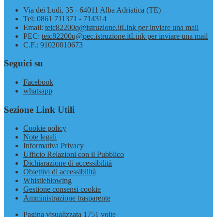
Via dei Ludi, 35 - 64011 Alba Adriatica (TE)
Tel:
0861 711371 - 714314
Email:
teic82200q@istruzione.it
Link per inviare una mail
PEC:
teic82200q@pec.istruzione.it
Link per inviare una mail
C.F.: 91020010673
Seguici su
Facebook
whatsapp
Sezione Link Utili
Cookie policy
Note legali
Informativa Privacy
Ufficio Relazioni con il Pubblico
Dichiarazione di accessibilità
Obiettivi di accessibilità
Whistleblowing
Gestione consensi cookie
Amministrazione trasparente
Pagina visualizzata
1751
volte