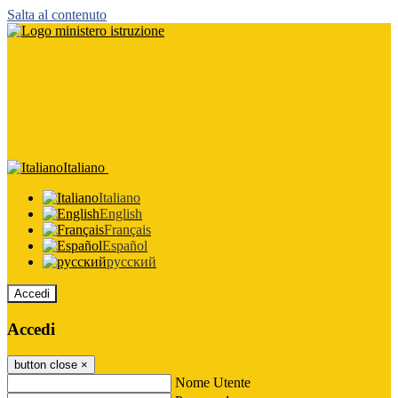
Salta al contenuto
Italiano
Italiano
English
Français
Español
русский
Accedi
Accedi
button close
×
Nome Utente