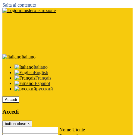
Salta al contenuto
Italiano
Italiano
English
Français
Español
русский
Accedi
Accedi
button close
×
Nome Utente