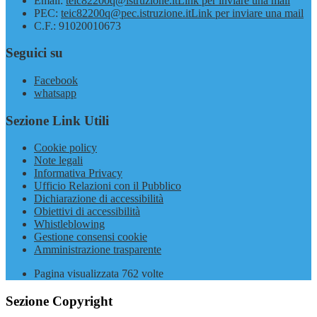
Email:
teic82200q@istruzione.it
Link per inviare una mail
PEC:
teic82200q@pec.istruzione.it
Link per inviare una mail
C.F.: 91020010673
Seguici su
Facebook
whatsapp
Sezione Link Utili
Cookie policy
Note legali
Informativa Privacy
Ufficio Relazioni con il Pubblico
Dichiarazione di accessibilità
Obiettivi di accessibilità
Whistleblowing
Gestione consensi cookie
Amministrazione trasparente
Pagina visualizzata
762
volte
Sezione Copyright