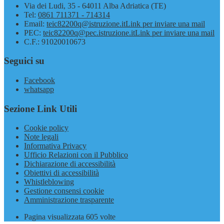
Via dei Ludi, 35 - 64011 Alba Adriatica (TE)
Tel:
0861 711371 - 714314
Email:
teic82200q@istruzione.it
Link per inviare una mail
PEC:
teic82200q@pec.istruzione.it
Link per inviare una mail
C.F.: 91020010673
Seguici su
Facebook
whatsapp
Sezione Link Utili
Cookie policy
Note legali
Informativa Privacy
Ufficio Relazioni con il Pubblico
Dichiarazione di accessibilità
Obiettivi di accessibilità
Whistleblowing
Gestione consensi cookie
Amministrazione trasparente
Pagina visualizzata
605
volte