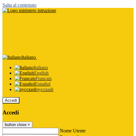
Salta al contenuto
Italiano
Italiano
English
Français
Español
русский
Accedi
Accedi
button close
×
Nome Utente