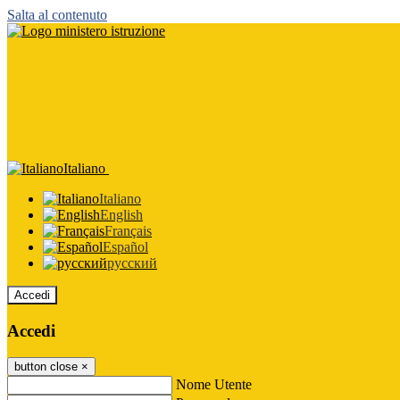
Salta al contenuto
Italiano
Italiano
English
Français
Español
русский
Accedi
Accedi
button close
×
Nome Utente