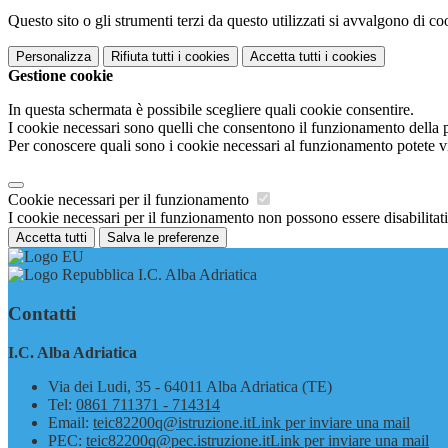
Questo sito o gli strumenti terzi da questo utilizzati si avvalgono di coo
Personalizza
Rifiuta tutti
i cookies
Accetta tutti
i cookies
Gestione cookie
In questa schermata è possibile scegliere quali cookie consentire.
I cookie necessari sono quelli che consentono il funzionamento della pi
Per conoscere quali sono i cookie necessari al funzionamento potete v
Cookie necessari per il funzionamento
I cookie necessari per il funzionamento non possono essere disabilitati.
Accetta tutti
Salva le preferenze
I.C. Alba Adriatica
Contatti
I.C. Alba Adriatica
Via dei Ludi, 35 - 64011 Alba Adriatica (TE)
Tel:
0861 711371 - 714314
Email:
teic82200q@istruzione.it
Link per inviare una mail
PEC:
teic82200q@pec.istruzione.it
Link per inviare una mail