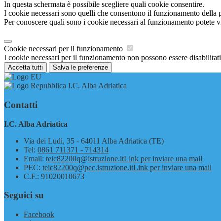
In questa schermata è possibile scegliere quali cookie consentire.
I cookie necessari sono quelli che consentono il funzionamento della pi
Per conoscere quali sono i cookie necessari al funzionamento potete v
Cookie necessari per il funzionamento
I cookie necessari per il funzionamento non possono essere disabilitati.
Accetta tutti
Salva le preferenze
I.C. Alba Adriatica
Contatti
I.C. Alba Adriatica
Via dei Ludi, 35 - 64011 Alba Adriatica (TE)
Tel:
0861 711371 - 714314
Email:
teic82200q@istruzione.it
Link per inviare una mail
PEC:
teic82200q@pec.istruzione.it
Link per inviare una mail
C.F.: 91020010673
Seguici su
Facebook