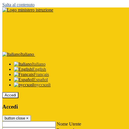
Salta al contenuto
Italiano
Italiano
English
Français
Español
русский
Accedi
Accedi
button close
×
Nome Utente