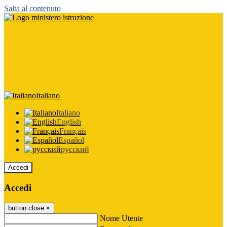
Salta al contenuto
Italiano
Italiano
English
Français
Español
русский
Accedi
Accedi
button close
×
Nome Utente