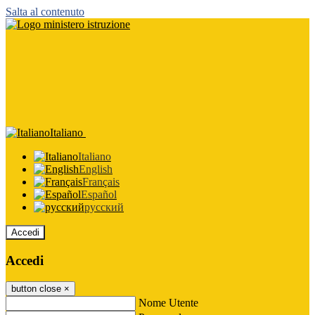
Salta al contenuto
Italiano
Italiano
English
Français
Español
русский
Accedi
Accedi
button close
×
Nome Utente