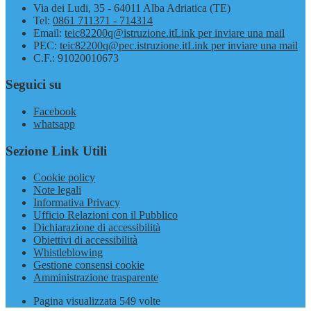
Via dei Ludi, 35 - 64011 Alba Adriatica (TE)
Tel:
0861 711371 - 714314
Email:
teic82200q@istruzione.it
Link per inviare una mail
PEC:
teic82200q@pec.istruzione.it
Link per inviare una mail
C.F.: 91020010673
Seguici su
Facebook
whatsapp
Sezione Link Utili
Cookie policy
Note legali
Informativa Privacy
Ufficio Relazioni con il Pubblico
Dichiarazione di accessibilità
Obiettivi di accessibilità
Whistleblowing
Gestione consensi cookie
Amministrazione trasparente
Pagina visualizzata
549
volte