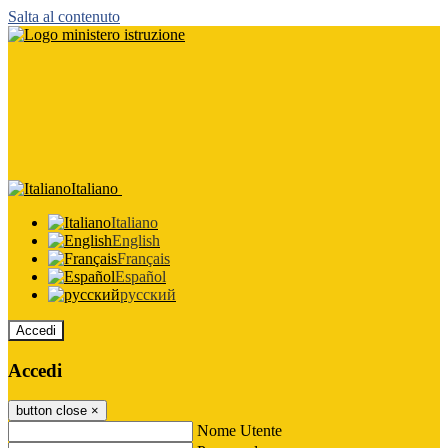
Salta al contenuto
Italiano
Italiano
English
Français
Español
русский
Accedi
Accedi
button close
×
Nome Utente