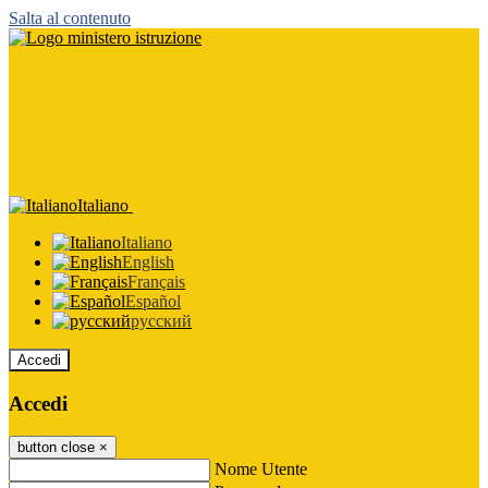
Salta al contenuto
Italiano
Italiano
English
Français
Español
русский
Accedi
Accedi
button close
×
Nome Utente