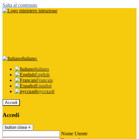
Salta al contenuto
Italiano
Italiano
English
Français
Español
русский
Accedi
Accedi
button close
×
Nome Utente