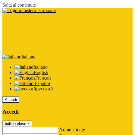
Salta al contenuto
Italiano
Italiano
English
Français
Español
русский
Accedi
Accedi
button close
×
Nome Utente