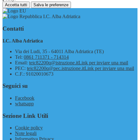
Accetta tutti
Salva le preferenze
I.C. Alba Adriatica
Contatti
I.C. Alba Adriatica
Via dei Ludi, 35 - 64011 Alba Adriatica (TE)
Tel:
0861 711371 - 714314
Email:
teic82200q@istruzione.it
Link per inviare una mail
PEC:
teic82200q@pec.istruzione.it
Link per inviare una mail
C.F.: 91020010673
Seguici su
Facebook
whatsapp
Sezione Link Utili
Cookie policy
Note legali
Informativa Privacy