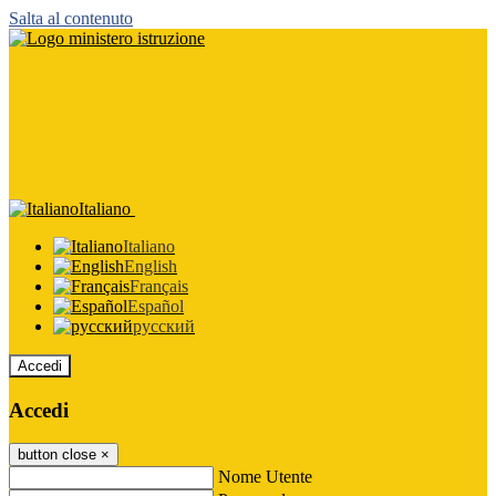
Salta al contenuto
Italiano
Italiano
English
Français
Español
русский
Accedi
Accedi
button close
×
Nome Utente