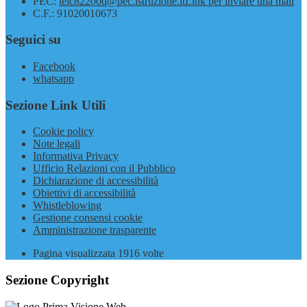
PEC:
teic82200q@pec.istruzione.it
Link per inviare una mail
C.F.: 91020010673
Seguici su
Facebook
whatsapp
Sezione Link Utili
Cookie policy
Note legali
Informativa Privacy
Ufficio Relazioni con il Pubblico
Dichiarazione di accessibilità
Obiettivi di accessibilità
Whistleblowing
Gestione consensi cookie
Amministrazione trasparente
Pagina visualizzata
1916
volte
Sezione Copyright