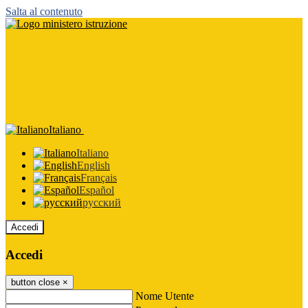
Salta al contenuto
Italiano
Italiano
English
Français
Español
русский
Accedi
Accedi
button close
×
Nome Utente