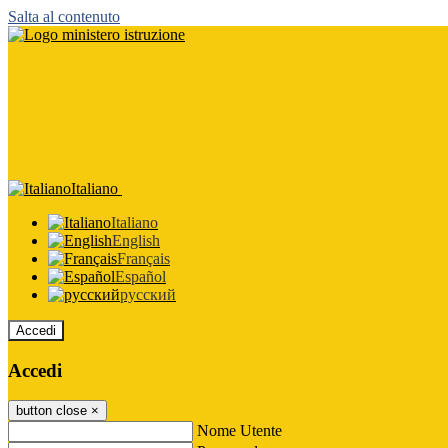
Salta al contenuto
Italiano
Italiano
English
Français
Español
русский
Accedi
Accedi
button close
×
Nome Utente