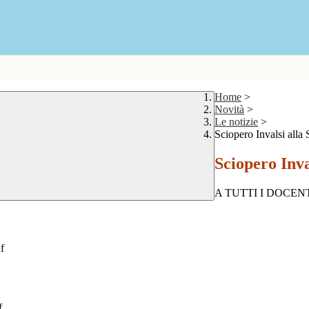
Home
>
Novità
>
Le notizie
>
Sciopero Invalsi alla
Sciopero Inva
A TUTTI I DOCEN
f
f