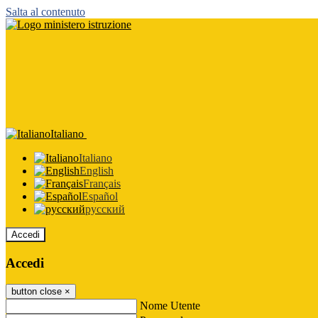
Salta al contenuto
Italiano
Italiano
English
Français
Español
русский
Accedi
Accedi
button close
×
Nome Utente