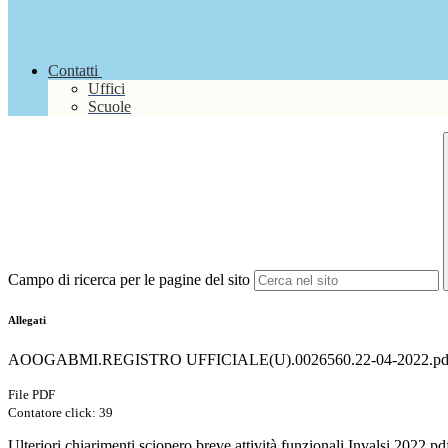
Contatti
Uffici
Scuole
Campo di ricerca per le pagine del sito
Allegati
AOOGABMI.REGISTRO UFFICIALE(U).0026560.22-04-2022.pd
File PDF
Contatore click: 39
Ulteriori chiarimenti sciopero breve attività funzionali Invalsi 2022.pd