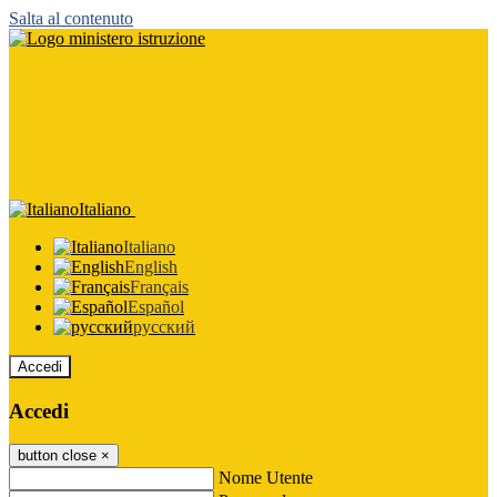
Salta al contenuto
Italiano
Italiano
English
Français
Español
русский
Accedi
Accedi
button close
×
Nome Utente