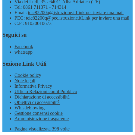
Via dei Ludi, 35 - 64011 Alba Adriatica (TE)
Tel:
0861 711371 - 714314
Email:
teic82200q@istruzione.it
Link per inviare una mail
PEC:
teic82200q@pec.istruzione.it
Link per inviare una mail
C.F.: 91020010673
Seguici su
Facebook
whatsapp
Sezione Link Utili
Cookie policy
Note legali
Informativa Privacy
Ufficio Relazioni con il Pubblico
Dichiarazione di accessibilità
Obiettivi di accessibilità
Whistleblowing
Gestione consensi cookie
Amministrazione trasparente
Pagina visualizzata
398
volte