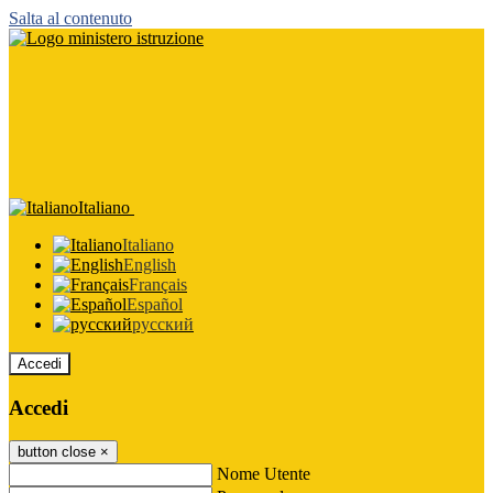
Salta al contenuto
Italiano
Italiano
English
Français
Español
русский
Accedi
Accedi
button close
×
Nome Utente