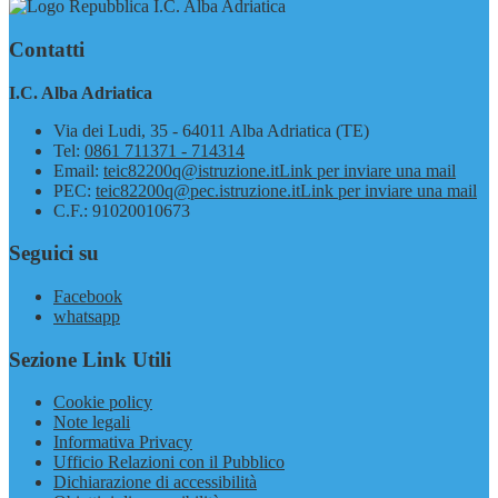
I.C. Alba Adriatica
Contatti
I.C. Alba Adriatica
Via dei Ludi, 35 - 64011 Alba Adriatica (TE)
Tel:
0861 711371 - 714314
Email:
teic82200q@istruzione.it
Link per inviare una mail
PEC:
teic82200q@pec.istruzione.it
Link per inviare una mail
C.F.: 91020010673
Seguici su
Facebook
whatsapp
Sezione Link Utili
Cookie policy
Note legali
Informativa Privacy
Ufficio Relazioni con il Pubblico
Dichiarazione di accessibilità