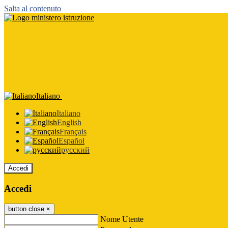
Salta al contenuto
Italiano
Italiano
English
Français
Español
русский
Accedi
Accedi
button close
×
Nome Utente