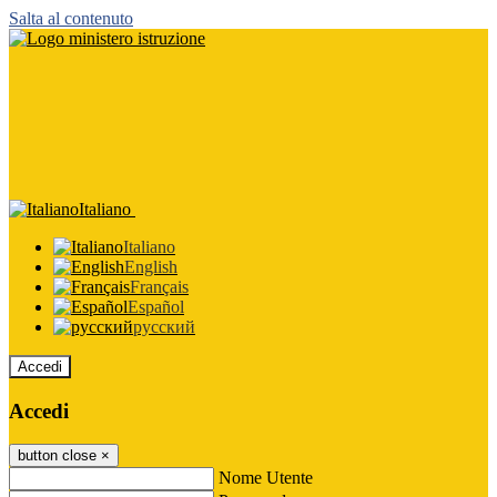
Salta al contenuto
Italiano
Italiano
English
Français
Español
русский
Accedi
Accedi
button close
×
Nome Utente