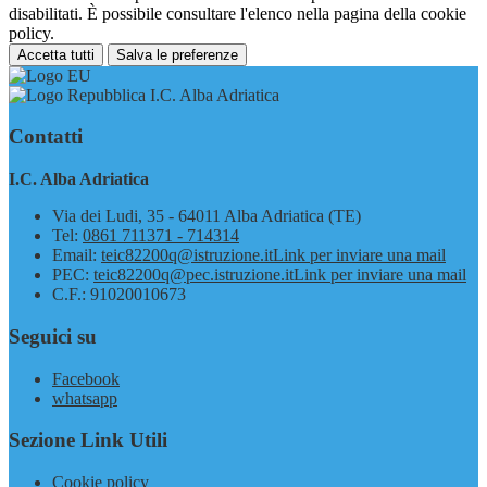
disabilitati. È possibile consultare l'elenco nella pagina della cookie
policy.
Accetta tutti
Salva le preferenze
I.C. Alba Adriatica
Contatti
I.C. Alba Adriatica
Via dei Ludi, 35 - 64011 Alba Adriatica (TE)
Tel:
0861 711371 - 714314
Email:
teic82200q@istruzione.it
Link per inviare una mail
PEC:
teic82200q@pec.istruzione.it
Link per inviare una mail
C.F.: 91020010673
Seguici su
Facebook
whatsapp
Sezione Link Utili
Cookie policy