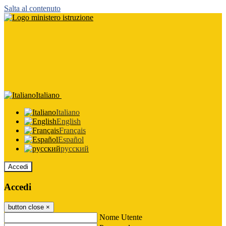
Salta al contenuto
Italiano
Italiano
English
Français
Español
русский
Accedi
Accedi
button close
×
Nome Utente