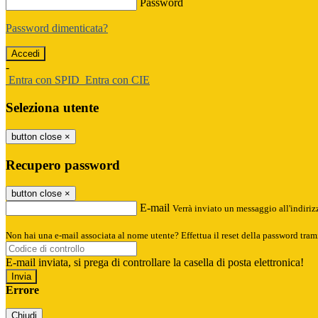
Password
Password dimenticata?
-
Entra con SPID
Entra con CIE
Seleziona utente
button close
×
Recupero password
button close
×
E-mail
Verrà inviato un messaggio all'indirizz
Non hai una e-mail associata al nome utente? Effettua il reset della password tram
E-mail inviata, si prega di controllare la casella di posta elettronica!
Errore
Chiudi