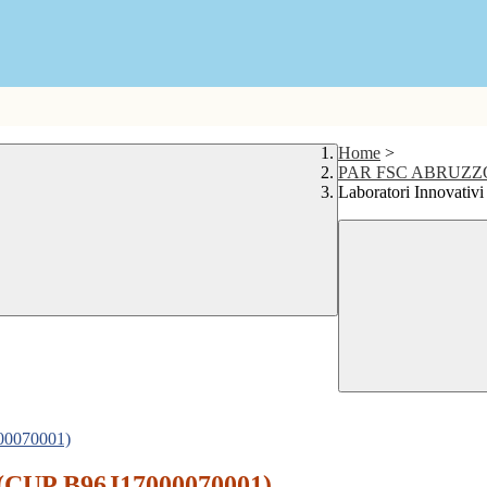
Home
>
PAR FSC ABRUZZO
Laboratori Innovati
000070001)
" (CUP B96J17000070001)