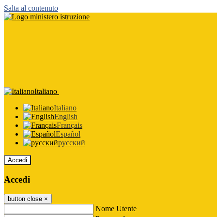
Salta al contenuto
Italiano
Italiano
English
Français
Español
русский
Accedi
Accedi
button close
×
Nome Utente