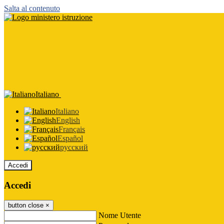
Salta al contenuto
Italiano
Italiano
English
Français
Español
русский
Accedi
Accedi
button close
×
Nome Utente