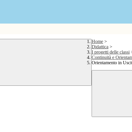
Home
>
Didattica
>
I progetti delle classi
Continuità e Orienta
Orientamento in Usci