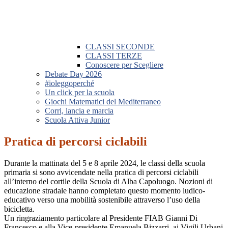
CLASSI SECONDE
CLASSI TERZE
Conoscere per Scegliere
Debate Day 2026
#ioleggoperché
Un click per la scuola
Giochi Matematici del Mediterraneo
Corri, lancia e marcia
Scuola Attiva Junior
Pratica di percorsi ciclabili
Durante la mattinata del 5 e 8 aprile 2024, le classi della scuola
primaria si sono avvicendate nella pratica di percorsi ciclabili
all’interno del cortile della Scuola di Alba Capoluogo. Nozioni di
educazione stradale hanno completato questo momento ludico-
educativo verso una mobilità sostenibile attraverso l’uso della
bicicletta.
Un ringraziamento particolare al Presidente FIAB Gianni Di
Francesco e alla Vice-presidente Emanuela Bizzarri, ai Vigili Urbani