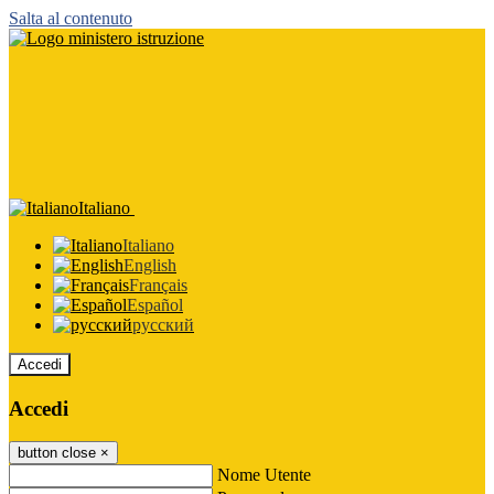
Salta al contenuto
Italiano
Italiano
English
Français
Español
русский
Accedi
Accedi
button close
×
Nome Utente