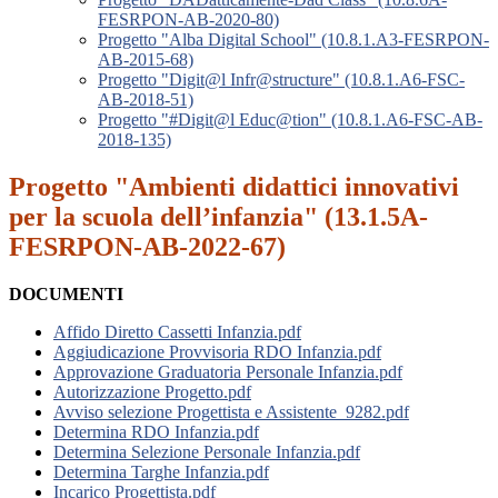
FESRPON-AB-2020-80)
Progetto "Alba Digital School" (10.8.1.A3-FESRPON-
AB-2015-68)
Progetto "Digit@l Infr@structure" (10.8.1.A6-FSC-
AB-2018-51)
Progetto "#Digit@l Educ@tion" (10.8.1.A6-FSC-AB-
2018-135)
Progetto "Ambienti didattici innovativi
per la scuola dell’infanzia" (13.1.5A-
FESRPON-AB-2022-67)
DOCUMENTI
Affido Diretto Cassetti Infanzia.pdf
Aggiudicazione Provvisoria RDO Infanzia.pdf
Approvazione Graduatoria Personale Infanzia.pdf
Autorizzazione Progetto.pdf
Avviso selezione Progettista e Assistente_9282.pdf
Determina RDO Infanzia.pdf
Determina Selezione Personale Infanzia.pdf
Determina Targhe Infanzia.pdf
Incarico Progettista.pdf