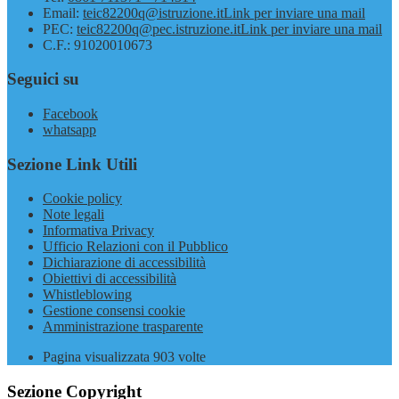
Email:
teic82200q@istruzione.it
Link per inviare una mail
PEC:
teic82200q@pec.istruzione.it
Link per inviare una mail
C.F.: 91020010673
Seguici su
Facebook
whatsapp
Sezione Link Utili
Cookie policy
Note legali
Informativa Privacy
Ufficio Relazioni con il Pubblico
Dichiarazione di accessibilità
Obiettivi di accessibilità
Whistleblowing
Gestione consensi cookie
Amministrazione trasparente
Pagina visualizzata
903
volte
Sezione Copyright