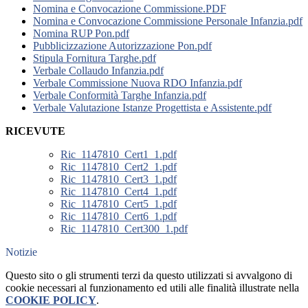
Nomina e Convocazione Commissione.PDF
Nomina e Convocazione Commissione Personale Infanzia.pdf
Nomina RUP Pon.pdf
Pubblicizzazione Autorizzazione Pon.pdf
Stipula Fornitura Targhe.pdf
Verbale Collaudo Infanzia.pdf
Verbale Commissione Nuova RDO Infanzia.pdf
Verbale Conformità Targhe Infanzia.pdf
Verbale Valutazione Istanze Progettista e Assistente.pdf
RICEVUTE
Ric_1147810_Cert1_1.pdf
Ric_1147810_Cert2_1.pdf
Ric_1147810_Cert3_1.pdf
Ric_1147810_Cert4_1.pdf
Ric_1147810_Cert5_1.pdf
Ric_1147810_Cert6_1.pdf
Ric_1147810_Cert300_1.pdf
Notizie
Questo sito o gli strumenti terzi da questo utilizzati si avvalgono di
cookie necessari al funzionamento ed utili alle finalità illustrate nella
COOKIE POLICY
.