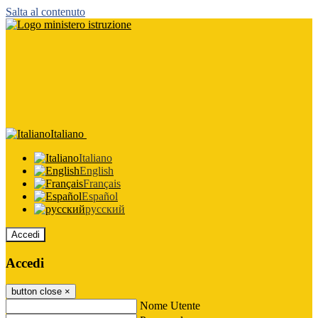
Salta al contenuto
Italiano
Italiano
English
Français
Español
русский
Accedi
Accedi
button close
×
Nome Utente