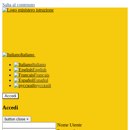
Salta al contenuto
Italiano
Italiano
English
Français
Español
русский
Accedi
Accedi
button close
×
Nome Utente