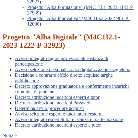
32923)
Progetto "Alba Formazione" (M4C1I3.1-2023-1143-P-
27939)
Progetto "Alba Innovativa" (M4C1I3.2-2022-961-P-
12090)
Progetto "Alba Digitale" (M4C1I2.1-
2023-1222-P-32923)
Avviso integrato figure professionali e istanza di
partecipazione
Avviso selezione personale corso digitalizzazione segreteria
Decisione a contrarre affido diretto acquisto targhe
pubblicitarie
Decreto approvazione graduatoria e conferimento incarichi
comunità di pratiche
Decreto attribuzione incarichi esperti e tutor
Decreto attribuzione incarichi Passweb
Determina avvio procedure acquisti
Avviso selezione esperti e tutor interni/esterni
Avviso integrato esperti/tutor e istanza di partecipazione
Decreto attribuzione incarichi esperto e tutor
Notizie