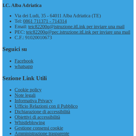
I.C. Alba Adriatica
Via dei Ludi, 35 - 64011 Alba Adriatica (TE)
Tel:
0861 711371 - 714314
Email:
teic82200q@istruzione.it
Link per inviare una mail
PEC:
teic82200q@pec.istruzione.it
Link per inviare una mail
C.F.: 91020010673
Seguici su
Facebook
whatsapp
Sezione Link Utili
Cookie policy
Note legali
Informativa Privacy
Ufficio Relazioni con il Pubblico
Dichiarazione di accessibilità
Obiettivi di accessibilità
Whistleblowing
Gestione consensi cookie
Amministrazione trasparente