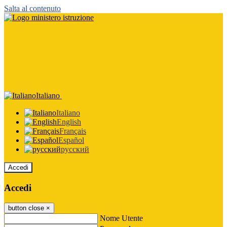
Salta al contenuto
Italiano
Italiano
English
Français
Español
русский
Accedi
Accedi
button close
×
Nome Utente