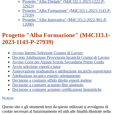
Progetto "Alba Digitale" (M4C1I2.1-2023-1222-P-
32923)
Progetto "Alba Formazione" (M4C1I3.1-2023-1143-P-
27939)
Progetto "Alba Innovativa" (M4C1I3.2-2022-961-P-
12090)
Progetto "Alba Formazione" (M4C1I3.1-
2023-1143-P-27939)
Avviso Interno Selezione Gruppo di Lavoro
Decreto Attribuzione Provvisoria Incarichi Gruppi di Lavoro
Avviso Corsi per Alunni Scuola Secondaria Primo Grado
Avvio selezione esperti e tutor
Approvazione graduatoria e attribuzione incarichi esperti/tutor
Attribuzione incarico esperto orientamento
Decisione a contrarre affido diretto esperti inglese
Decisione a contrarre acquisto libri spagnolo
Decisione a contrarre acquisto certificazioni linguistiche
Notizie
Questo sito o gli strumenti terzi da questo utilizzati si avvalgono di
cookie necessari al funzionamento ed utili alle finalità illustrate nella