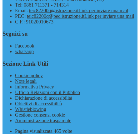
Tel:
0861 711371 - 714314
Email:
teic82200q@istruzione.it
Link per inviare una mail
PEC:
teic82200q@pec.istruzione.it
Link per inviare una mail
C.F.: 91020010673
Seguici su
Facebook
whatsapp
Sezione Link Utili
Cookie policy
Note legali
Informativa Privacy
Ufficio Relazioni con il Pubblico
Dichiarazione di accessibilità
Obiettivi di accessibilità
Whistleblowing
Gestione consensi cookie
Amministrazione trasparente
Pagina visualizzata
465
volte