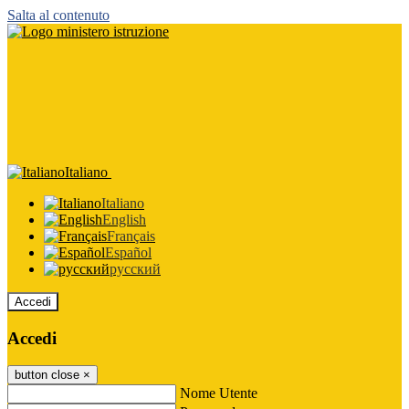
Salta al contenuto
Italiano
Italiano
English
Français
Español
русский
Accedi
Accedi
button close
×
Nome Utente