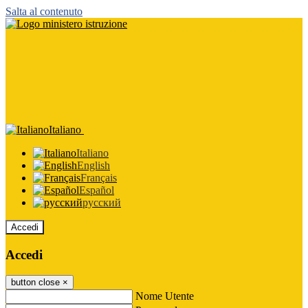
Salta al contenuto
Italiano
Italiano
English
Français
Español
русский
Accedi
Accedi
button close
×
Nome Utente